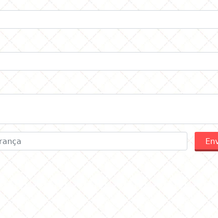
ário
Env