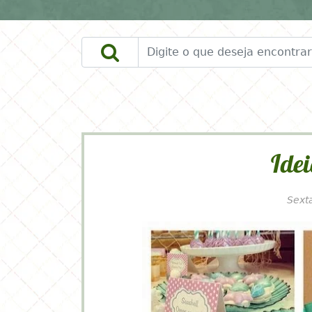
DOWNLOADS
FAÇA VOCÊ MESMO
Idei
Sext