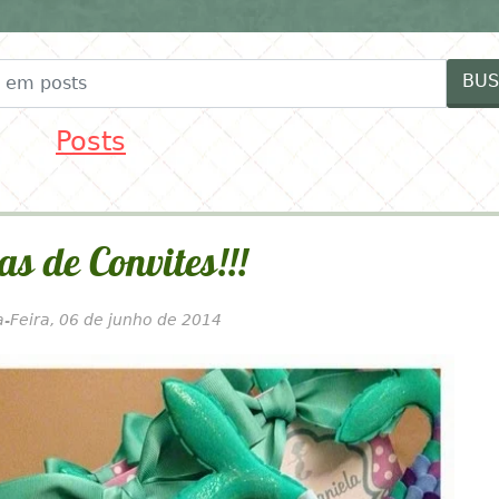
FESTAS
FORNECEDORES
IDEIAS MENINAS
ID
BUS
Posts
as de Convites!!!
a-Feira, 06 de junho de 2014