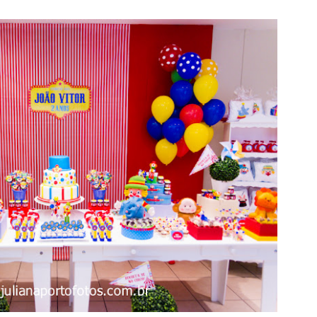
estas
.
o.