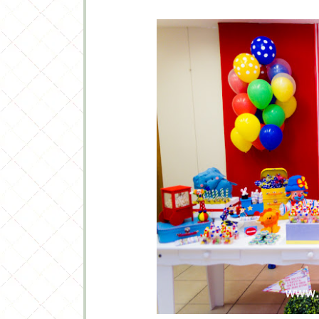
Imagens do blog
Perbambini F
Lindas ideias e muita inspiraçã
Bjs, Fabíola Teles.