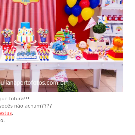
que fofura!!!
vocês não acham????