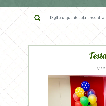
DOWNLOADS
FAÇA VOCÊ MESMO
Festa
Quart