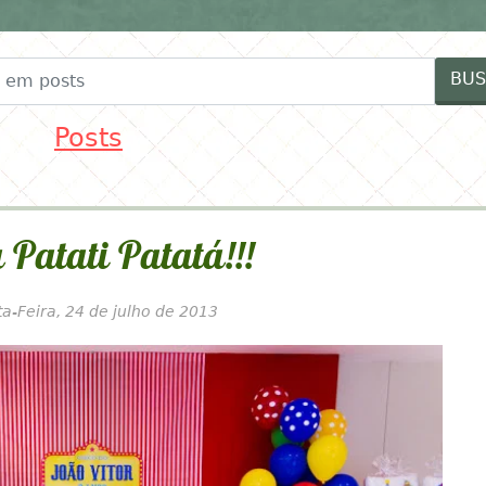
FESTAS
FORNECEDORES
IDEIAS MENINAS
ID
BUS
Posts
 Patati Patatá!!!
a-Feira, 24 de julho de 2013