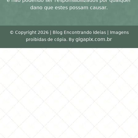
e não podendo ser responsabilizados por qualquer
dano que estes possam causar.
© Copyright 2026 | Blog Encontrando Ideias | Imagens
gigapix.com.br
proibidas de cópia. By