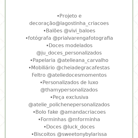
•Projeto e
decoração@lagostinha_criacoes
•Balões @vivi_baloes
•fotógrafa @prialvarengafotografia
•Doces modelados
@ju_doces_personalizados
•Papelaria @atelieana_carvalho
•Mobiliário @cheiadegracafestas
Feltro @ateliedocesmomentos
•Personalizados de luxo
@thamypersonalizados
•Peça exclusiva
@atelie_polichenepersonalizados
•Bolo fake @amandacriacoes
•Forminhas @mforminha
•Doces @luck_doces
•Biscoitos @sweetonybylarissa