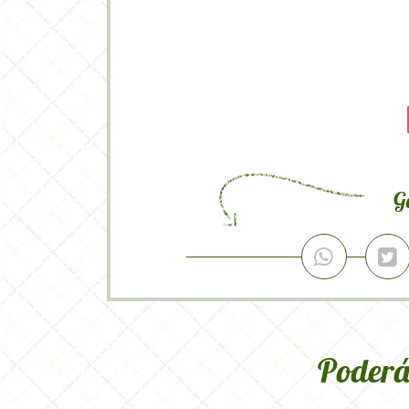
#blogdefestainfantil #fe
#diadoprofessor #tag
G