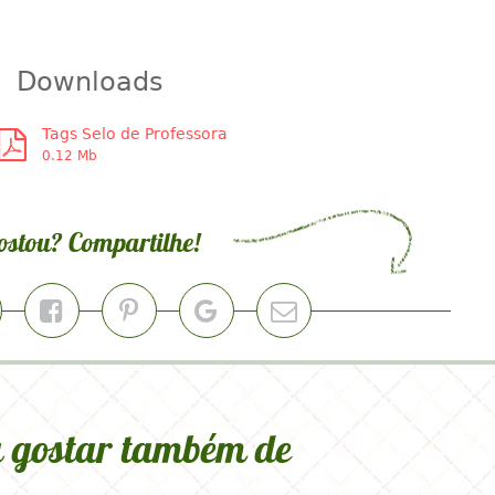
stadiadosprofessores #tagsdiadosprofessores
sdiadoprofessor #selodemelhorprofessora
Downloads
Tags Selo de Professora
0.12 Mb
ostou? Compartilhe!