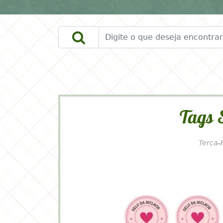
DOWNLOADS
FAÇA VOCÊ MESMO
Tags 
Terca-