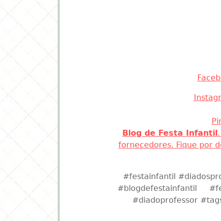
Bom dia com lind
Lindas
Faceb
Instag
Pi
Blog de Festa Infantil
fornecedores. Fique por 
#festainfantil #diadospr