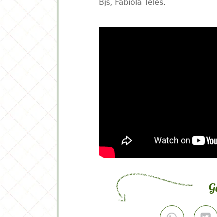
Olha que lindo o vídeo tutoria
Vamos aprender a fazer estas 
Lindas ideias e muita inspiraçã
Bjs, Fabíola Teles.