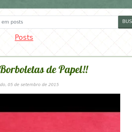
FESTAS
FORNECEDORES
IDEIAS MENINAS
ID
BUS
Posts
 Borboletas de Papel!!
do, 05 de setembro de 2015