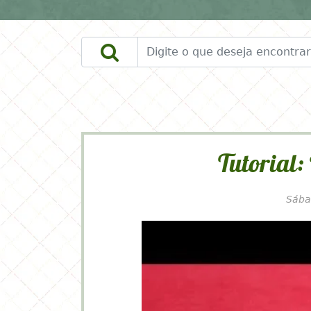
DOWNLOADS
FAÇA VOCÊ MESMO
Tutorial:
Sába