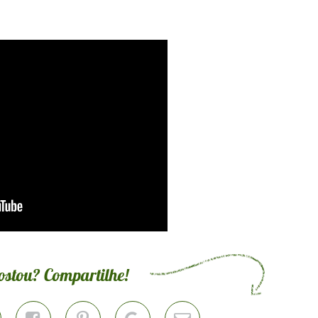
l desta semana.
borboletas de papel.
o!!