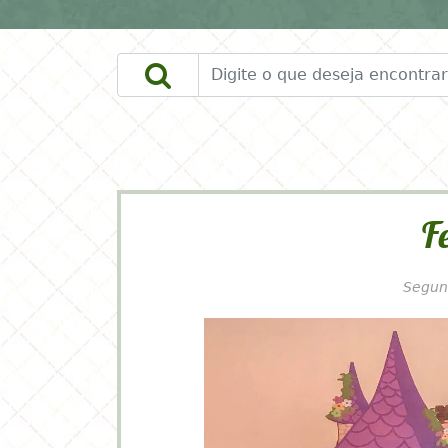
DOWNLOADS
FAÇA VOCÊ MESMO
F
Segun