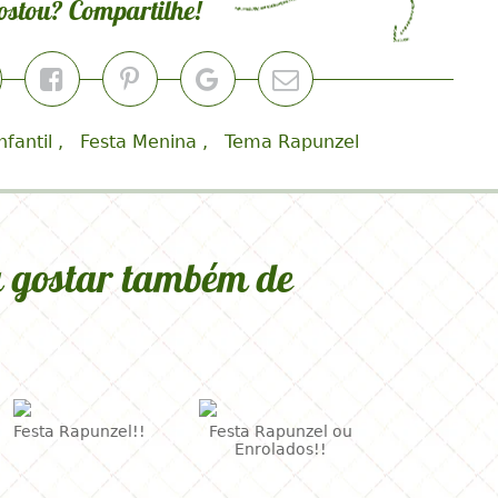
efestainfantil #festarapunzel #decoracaorapunzel
#decoracaomenina
ostou? Compartilhe!
nfantil
Festa Menina
Tema Rapunzel
 gostar também de