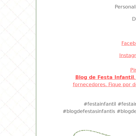
Bal
Personal
D
Faceb
Instag
Pi
Blog de Festa Infantil
fornecedores. Fique por 
#festainfantil #fest