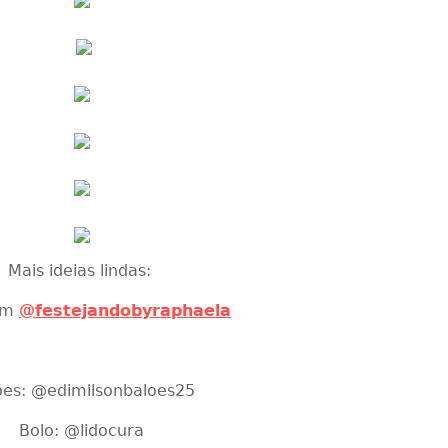
Mais ideias lindas:
am
@festejandobyraphaela