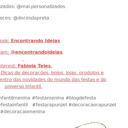
ões: @edimilsonbaloes25
Bolo: @lidocura
izados: @mai.personalizados
oces: @docesdapreta
ook:
Encontrando Ideias
ram:
@encontrandoideias
nterest:
Fabiola Teles
.
. Dicas de decorações, bolos, lojas, produtos e
dentro das novidades do mundo das festas e do
universo infantil.
ainfantilmenina #festamenina #blogdefesta