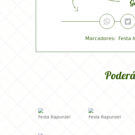
#blogdefestasinfantis #blogd
G
Marcadores:
Festa I
Poderá